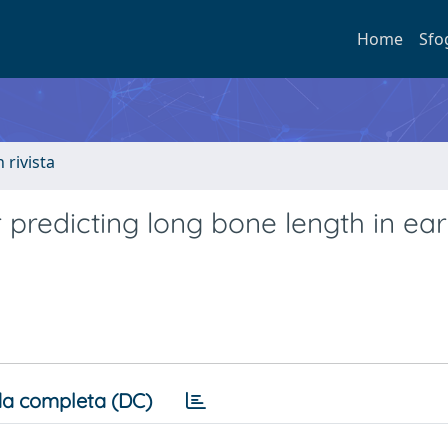
Home
Sfo
n rivista
predicting long bone length in ear
a completa (DC)