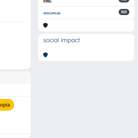
ND
social impact
copia