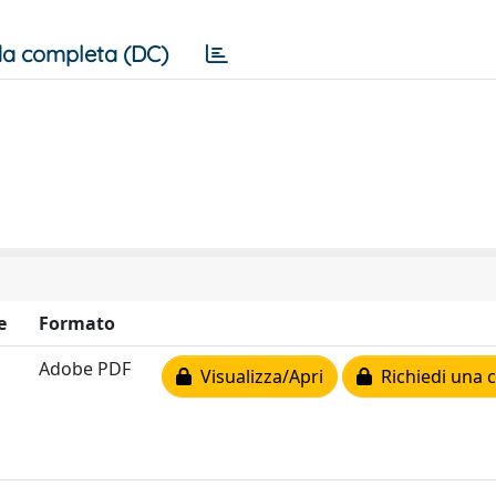
a completa (DC)
e
Formato
Adobe PDF
Visualizza/Apri
Richiedi una 