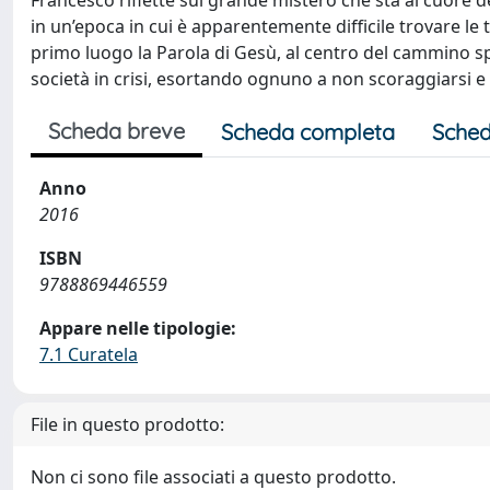
Francesco riflette sul grande mistero che sta al cuore dell
in un’epoca in cui è apparentemente difficile trovare le 
primo luogo la Parola di Gesù, al centro del cammino spi
società in crisi, esortando ognuno a non scoraggiarsi e a 
Scheda breve
Scheda completa
Sched
Anno
2016
ISBN
9788869446559
Appare nelle tipologie:
7.1 Curatela
File in questo prodotto:
Non ci sono file associati a questo prodotto.