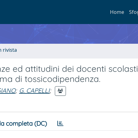
Home
Sfo
n rivista
e ed attitudini dei docenti scolasti
tema di tossicodipendenza.
GIANO
;
G. CAPELLI
;
a completa (DC)