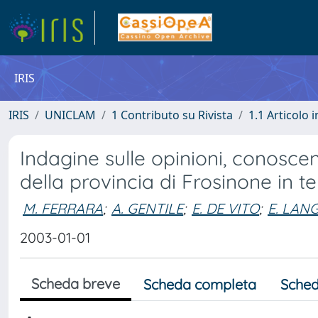
IRIS
IRIS
UNICLAM
1 Contributo su Rivista
1.1 Articolo i
Indagine sulle opinioni, conoscenz
della provincia di Frosinone in 
M. FERRARA
;
A. GENTILE
;
E. DE VITO
;
E. LAN
2003-01-01
Scheda breve
Scheda completa
Sched