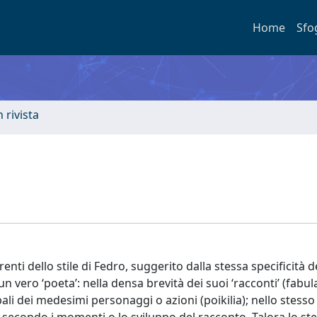
Home
Sfo
n rivista
rrenti dello stile di Fedro, suggerito dalla stessa specificità 
n vero ‘poeta’: nella densa brevità dei suoi ‘racconti’ (fabula
bali dei medesimi personaggi o azioni (poikilia); nello stess