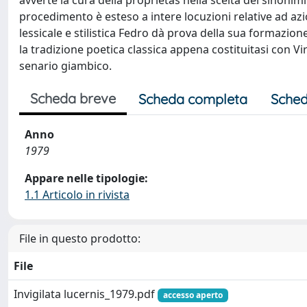
avverte la cura della proprietas nella scelta dei sinoni
procedimento è esteso a intere locuzioni relative ad az
lessicale e stilistica Fedro dà prova della sua formazione 
la tradizione poetica classica appena costituitasi con Virg
senario giambico.
Scheda breve
Scheda completa
Sched
Anno
1979
Appare nelle tipologie:
1.1 Articolo in rivista
File in questo prodotto:
File
Invigilata lucernis_1979.pdf
accesso aperto