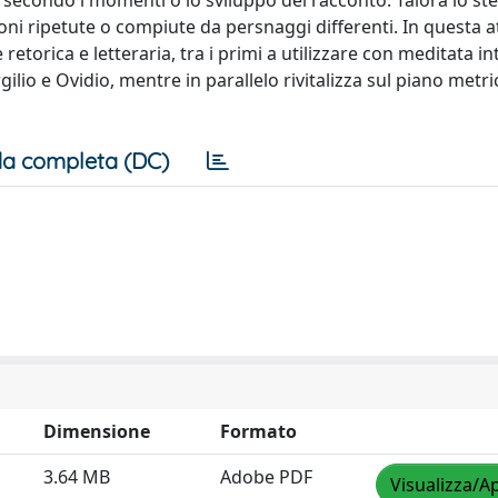
mi secondo i momenti o lo sviluppo del racconto. Talora lo st
ioni ripetute o compiute da persnaggi differenti. In questa 
retorica e letteraria, tra i primi a utilizzare con meditata in
ilio e Ovidio, mentre in parallelo rivitalizza sul piano metric
a completa (DC)
Dimensione
Formato
3.64 MB
Adobe PDF
Visualizza/Ap