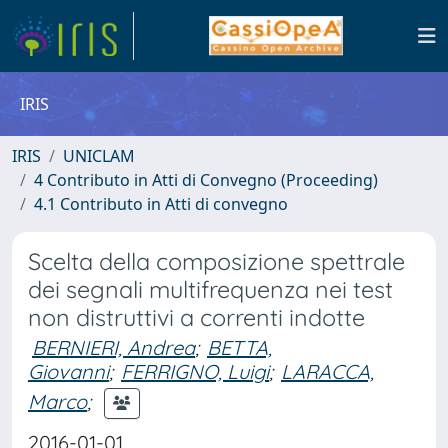
IRIS
IRIS
UNICLAM
4 Contributo in Atti di Convegno (Proceeding)
4.1 Contributo in Atti di convegno
Scelta della composizione spettrale
dei segnali multifrequenza nei test
non distruttivi a correnti indotte
BERNIERI, Andrea
;
BETTA,
Giovanni
;
FERRIGNO, Luigi
;
LARACCA,
Marco
;
2016-01-01