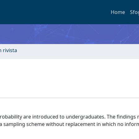
Home
Sfo
n rivista
 probability are introduced to undergraduates. The ﬁndings r
in a sampling scheme without replacement in which no infor