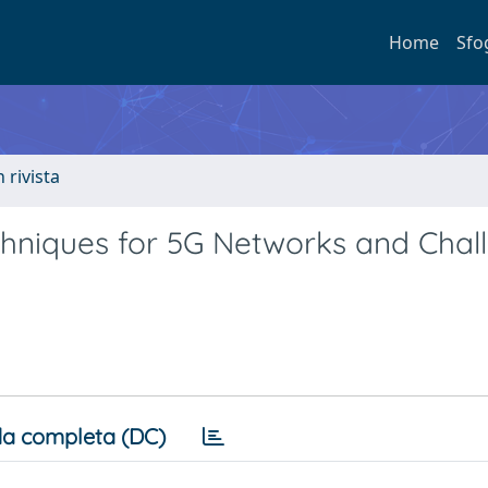
Home
Sfo
n rivista
chniques for 5G Networks and Chal
a completa (DC)