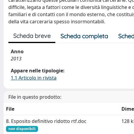
caratterizzano queste peculiari comunità carcerarie. Qu
difficile, legata a fattori come le diversità linguistiche e
familiari e di contatti con il mondo esterno, che costit
della vita carceraria spesso insormontabili.
Scheda breve
Scheda completa
Sched
Anno
2013
Appare nelle tipologie:
1.1 Articolo in rivista
File in questo prodotto:
File
Dime
8. Esposito definitivo ridotto rtf.doc
128 k
non disponibili