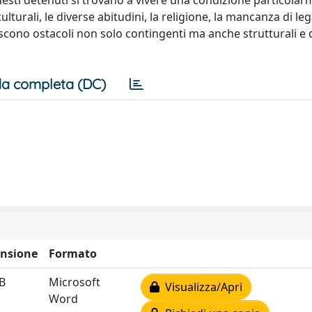
esti detenuti si trovano a vivere una condizione particola
 culturali, le diverse abitudini, la religione, la mancanza di le
uiscono ostacoli non solo contingenti ma anche strutturali e 
a completa (DC)
nsione
Formato
B
Microsoft
Visualizza/Apri
Word