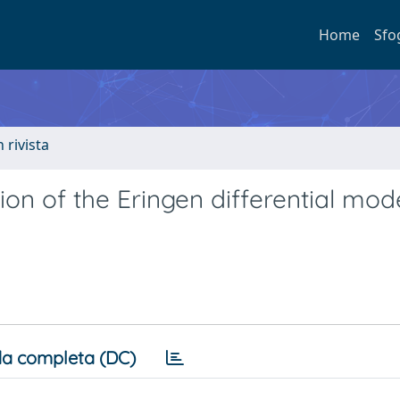
Home
Sfo
n rivista
on of the Eringen differential mode
a completa (DC)