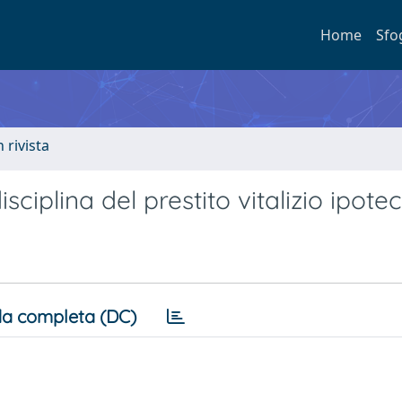
Home
Sfo
n rivista
sciplina del prestito vitalizio ipote
a completa (DC)