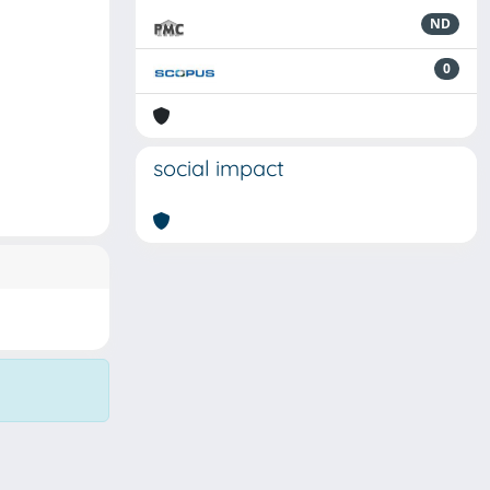
ND
0
social impact