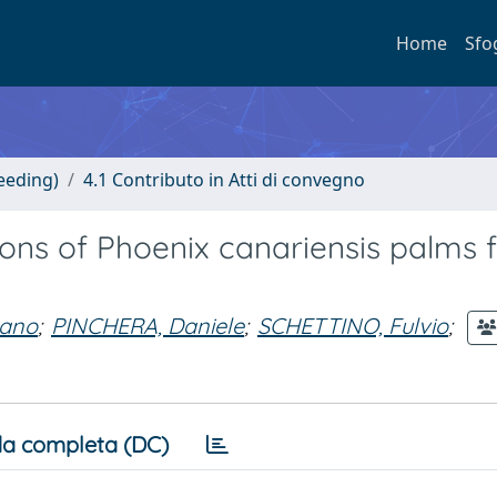
Home
Sfo
eeding)
4.1 Contributo in Atti di convegno
ns of Phoenix canariensis palms f
tano
;
PINCHERA, Daniele
;
SCHETTINO, Fulvio
;
a completa (DC)