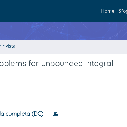
Home
Sfo
n rivista
blems for unbounded integral
a completa (DC)