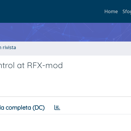
Home
Sfo
n rivista
trol at RFX-mod
a completa (DC)