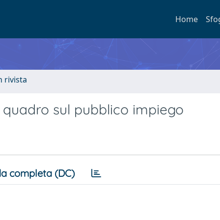
Home
Sfo
n rivista
e quadro sul pubblico impiego
a completa (DC)