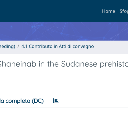
Home
Sfo
eeding)
4.1 Contributo in Atti di convegno
-Shaheinab in the Sudanese prehist
a completa (DC)