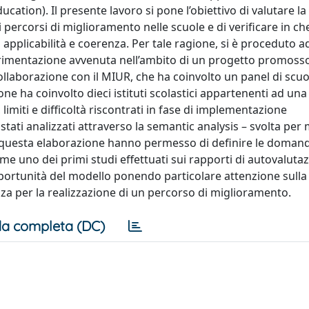
cation). Il presente lavoro si pone l’obiettivo di valutare la
ercorsi di miglioramento nelle scuole e di verificare in che
a applicabilità e coerenza. Per tale ragione, si è proceduto a
sperimentazione avvenuta nell’ambito di un progetto promoss
llaborazione con il MIUR, che ha coinvolto un panel di scuo
e ha coinvolto dieci istituti scolastici appartenenti ad un
limiti e difficoltà riscontrati in fase di implementazione
stati analizzati attraverso la semantic analysis – svolta per
 da questa elaborazione hanno permesso di definire le domand
ome uno dei primi studi effettuati sui rapporti di autovaluta
opportunità del modello ponendo particolare attenzione sulla
za per la realizzazione di un percorso di miglioramento.
a completa (DC)