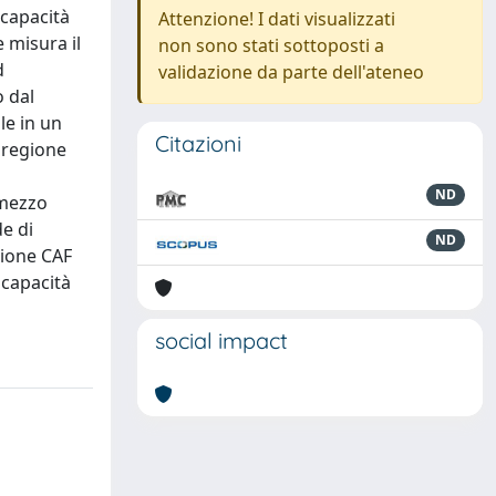
 capacità
Attenzione! I dati visualizzati
 misura il
non sono stati sottoposti a
d
validazione da parte dell'ateneo
o dal
le in un
Citazioni
a regione
ND
 mezzo
e di
ND
zione CAF
 capacità
social impact