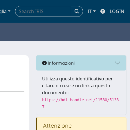
glia
IT
LOGIN
Informazioni
Utilizza questo identificativo per
citare o creare un link a questo
documento:
https://hdl.handle.net/11580/5138
7
Attenzione