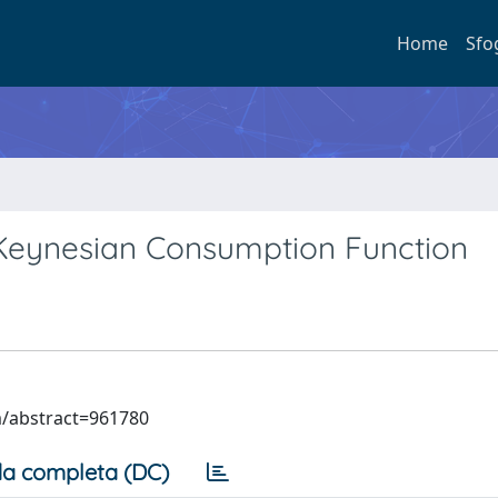
Home
Sfo
 Keynesian Consumption Function
m/abstract=961780
a completa (DC)