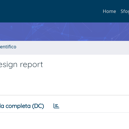
Home
Sfo
entifico
esign report
a completa (DC)