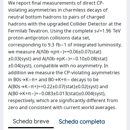
We report final measurements of direct CP-
violating asymmetries in charmless decays of
neutral bottom hadrons to pairs of charged
hadrons with the upgraded Collider Detector at the
Fermilab Tevatron. Using the complete s√=1.96 TeV
proton-antiproton collisions data set,
corresponding to 9.3 fb−1 of integrated luminosity,
we measure A(Λ0b→pπ−)=+0.06±0.07(stat)
±0.03(syst) and A(Λ0b→pK−)=−0.10±0.08(stat)
±0.04(syst), compatible with no asymmetry. In
addition we measure the CP-violating asymmetries
in B0s→K−π+ and B0→K+π− decays to be
A(B0s→K−π+)=+0.22±0.07(stat)±0.02(syst) and
A(B0→K+π−)=−0.083±0.013(stat)±0.004(syst),
respectively, which are significantly different from
zero and consistent with current world averages.
Scheda breve
Scheda completa