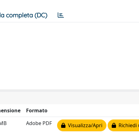
a completa (DC)
ensione
Formato
 MB
Adobe PDF
Visualizza/Apri
Richiedi 