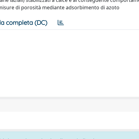
lane laziali) stabilizzati a calce e al conseguente comporta
misure di porosità mediante adsorbimento di azoto
a completa (DC)