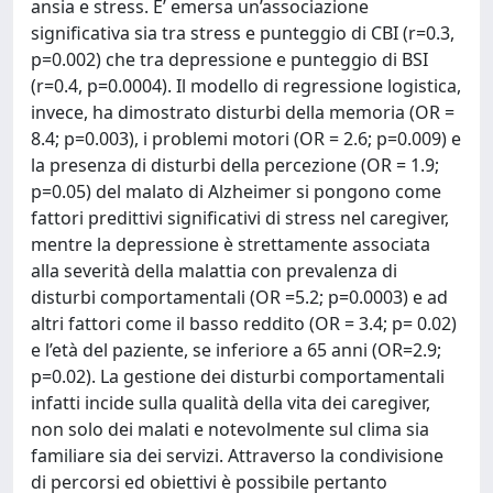
ansia e stress. E’ emersa un’associazione
significativa sia tra stress e punteggio di CBI (r=0.3,
p=0.002) che tra depressione e punteggio di BSI
(r=0.4, p=0.0004). Il modello di regressione logistica,
invece, ha dimostrato disturbi della memoria (OR =
8.4; p=0.003), i problemi motori (OR = 2.6; p=0.009) e
la presenza di disturbi della percezione (OR = 1.9;
p=0.05) del malato di Alzheimer si pongono come
fattori predittivi significativi di stress nel caregiver,
mentre la depressione è strettamente associata
alla severità della malattia con prevalenza di
disturbi comportamentali (OR =5.2; p=0.0003) e ad
altri fattori come il basso reddito (OR = 3.4; p= 0.02)
e l’età del paziente, se inferiore a 65 anni (OR=2.9;
p=0.02). La gestione dei disturbi comportamentali
infatti incide sulla qualità della vita dei caregiver,
non solo dei malati e notevolmente sul clima sia
familiare sia dei servizi. Attraverso la condivisione
di percorsi ed obiettivi è possibile pertanto