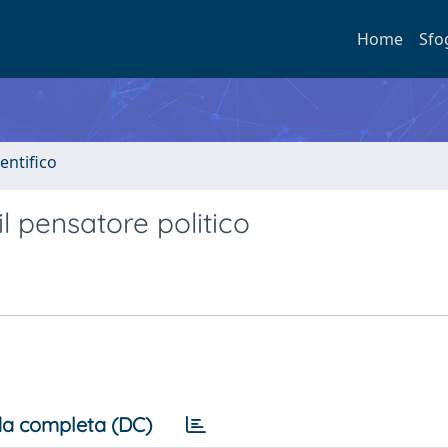
Home
Sfo
entifico
 il pensatore politico
a completa (DC)