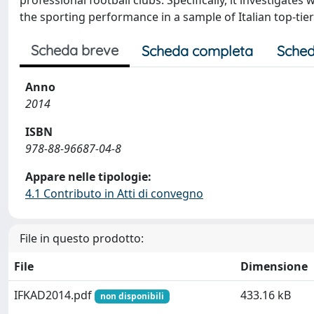
professional football clubs. Specifically, it investigates
the sporting performance in a sample of Italian top-tier
Scheda breve
Scheda completa
Sched
Anno
2014
ISBN
978-88-96687-04-8
Appare nelle tipologie:
4.1 Contributo in Atti di convegno
File in questo prodotto:
File
Dimensione
IFKAD2014.pdf
433.16 kB
non disponibili