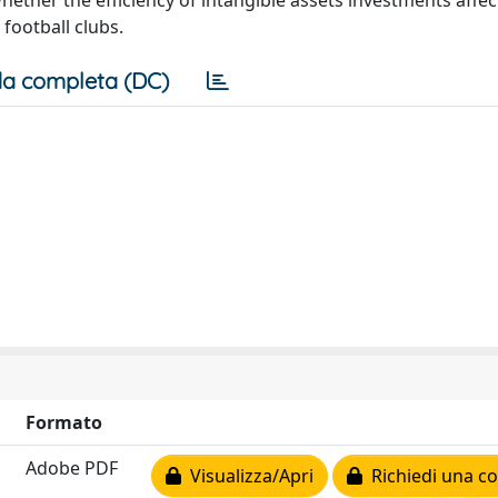
 whether the efficiency of intangible assets investments affec
 football clubs.
a completa (DC)
Formato
Adobe PDF
Visualizza/Apri
Richiedi una co