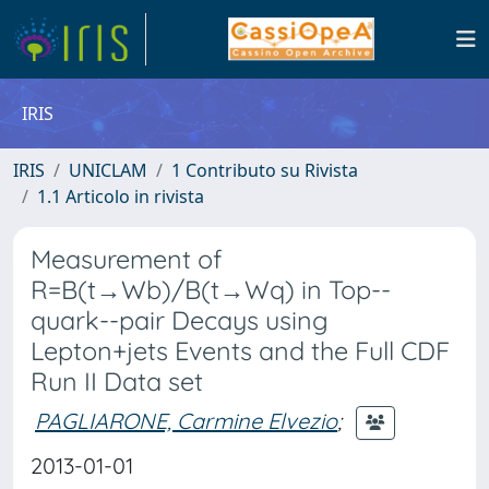
IRIS
IRIS
UNICLAM
1 Contributo su Rivista
1.1 Articolo in rivista
Measurement of
R=B(t→Wb)/B(t→Wq) in Top--
quark--pair Decays using
Lepton+jets Events and the Full CDF
Run II Data set
PAGLIARONE, Carmine Elvezio
;
2013-01-01