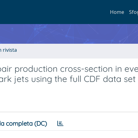
Home
Sfo
n rivista
ir production cross-section in ev
k jets using the full CDF data set
a completa (DC)