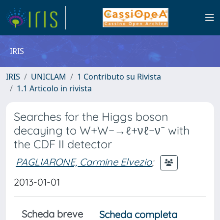
IRIS
IRIS
UNICLAM
1 Contributo su Rivista
1.1 Articolo in rivista
Searches for the Higgs boson
decaying to W+W−→ℓ+νℓ−ν¯ with
the CDF II detector
PAGLIARONE, Carmine Elvezio
;
2013-01-01
Scheda breve
Scheda completa