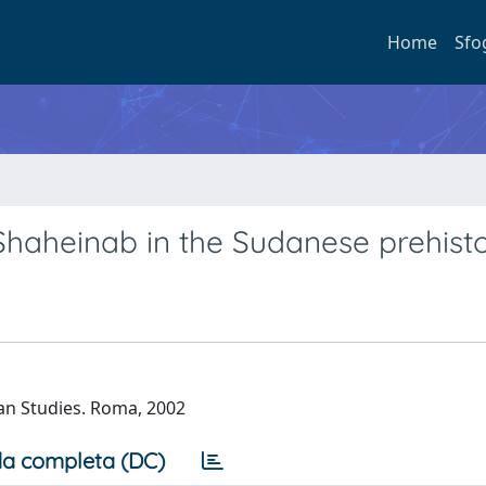
Home
Sfo
-Shaheinab in the Sudanese prehist
ian Studies. Roma, 2002
a completa (DC)