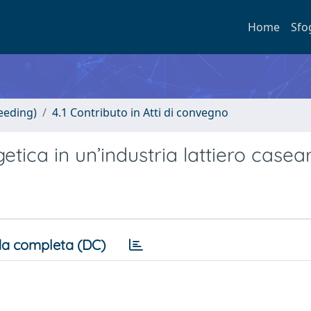
Home
Sfo
eeding)
4.1 Contributo in Atti di convegno
etica in un’industria lattiero casea
a completa (DC)