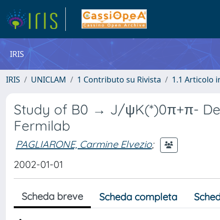
IRIS
IRIS
UNICLAM
1 Contributo su Rivista
1.1 Articolo i
Study of B0 → J/ψK(*)0π+π- Deca
Fermilab
PAGLIARONE, Carmine Elvezio
;
2002-01-01
Scheda breve
Scheda completa
Sched