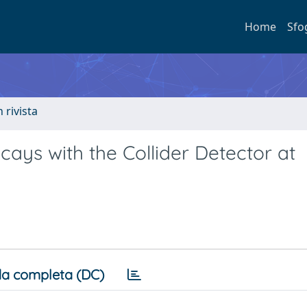
Home
Sfo
n rivista
ys with the Collider Detector at
a completa (DC)