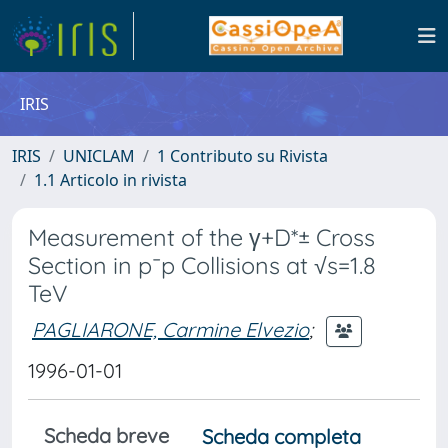
IRIS
IRIS
UNICLAM
1 Contributo su Rivista
1.1 Articolo in rivista
Measurement of the γ+D*± Cross
Section in p¯p Collisions at √s=1.8
TeV
PAGLIARONE, Carmine Elvezio
;
1996-01-01
Scheda breve
Scheda completa