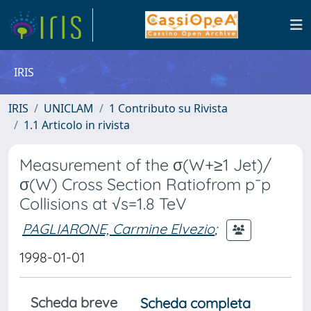
IRIS
IRIS
UNICLAM
1 Contributo su Rivista
1.1 Articolo in rivista
Measurement of the σ(W+≥1 Jet)/
σ(W) Cross Section Ratiofrom p¯p
Collisions at √s=1.8 TeV
PAGLIARONE, Carmine Elvezio
;
1998-01-01
Scheda breve
Scheda completa