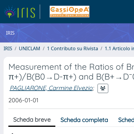
IRIS
IRIS
UNICLAM
1 Contributo su Rivista
1.1 Articolo i
Measurement of the Ratios of B
π+)/B(B0→D-π+) and B(B+→D¯
PAGLIARONE, Carmine Elvezio
;
2006-01-01
Scheda breve
Scheda completa
Sched