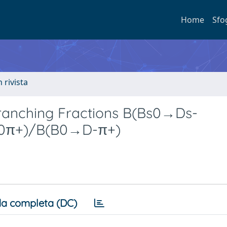
Home
Sfo
n rivista
ranching Fractions B(Bs0→Ds-
0π+)/B(B0→D-π+)
a completa (DC)