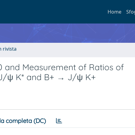
Home
Sfo
n rivista
0 and Measurement of Ratios of
 J/ψ K* and B+ → J/ψ K+
a completa (DC)