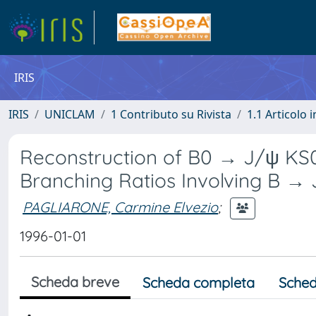
IRIS
IRIS
UNICLAM
1 Contributo su Rivista
1.1 Articolo i
Reconstruction of B0 → J/ψ KS
Branching Ratios Involving B →
PAGLIARONE, Carmine Elvezio
;
1996-01-01
Scheda breve
Scheda completa
Sched