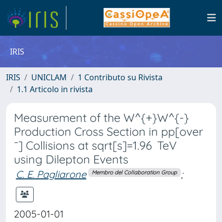
IRIS
IRIS
UNICLAM
1 Contributo su Rivista
1.1 Articolo in rivista
Measurement of the W^{+}W^{-}
Production Cross Section in pp[over
¯] Collisions at sqrt[s]=1.96 TeV
using Dilepton Events
C. E. Pagliarone
;
Membro del Collaboration Group
2005-01-01