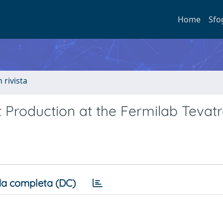
Home
Sfo
n rivista
t Production at the Fermilab Tevat
a completa (DC)