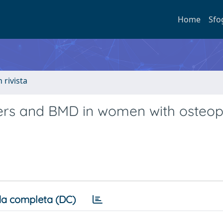
Home
Sfo
n rivista
ers and BMD in women with osteop
a completa (DC)