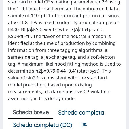
standard model CP violation parameter sin2β using
the CDF Detector at Fermilab. The entire run I data
sample of 110 pb-1 of proton-antiproton collisions
at √s=1.8 TeV is used to identify a signal sample of
∼400 B⃗J/ψKS0 events, where J/ψ⃗μ+μ- and
KS0→π+π-. The flavor of the neutral B meson is
identified at the time of production by combining
information from three tagging algorithms: a
same-side tag, a jet-charge tag, and a soft-lepton
tag. A maximum likelihood fitting method is used to
determine sin2β=0.79-0.44+0.41(stat+syst). This
value of sin2β is consistent with the standard
model prediction, based upon existing
measurements, of a large positive CP-violating
asymmetry in this decay mode.
Scheda breve
Scheda completa
Scheda completa (DC)