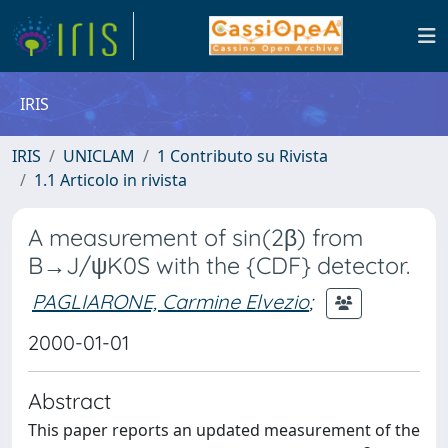
IRIS
IRIS
UNICLAM
1 Contributo su Rivista
1.1 Articolo in rivista
A measurement of sin(2β) from
B→J/ψK0S with the {CDF} detector.
PAGLIARONE, Carmine Elvezio
;
2000-01-01
Abstract
This paper reports an updated measurement of the