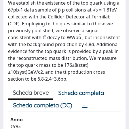
We establish the existence of the top quark using a
67pb-1 data sample of p̅ p collisions at √s = 1.8TeV
collected with the Collider Detector at Fermilab
(CDF). Employing techniques similar to those we
previously published, we observe a signal
consistent with tt̅ decay to WWbb̅ , but inconsistent
with the background prediction by 4.8σ. Additional
evidence for the top quark is provided by a peak in
the reconstructed mass distribution. We measure
the top quark mass to be 176±8(stat)
±10(syst)GeV/c2, and the tt̅ production cross
section to be 6.8-2.4+3.6pb.
Scheda breve
Scheda completa
Scheda completa (DC)
Anno
1995