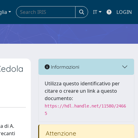
glia
IT
LOGIN
 Cedola
Informazioni
Utilizza questo identificativo per
citare o creare un link a questo
documento:
https://hdl.handle.net/11580/2466
5
a di A.
Attenzione
recanti