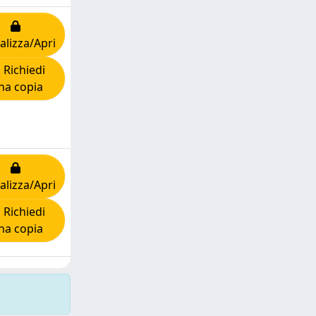
alizza/Apri
Richiedi
na copia
alizza/Apri
Richiedi
na copia