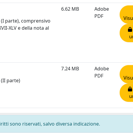
6.62 MB
Adobe
PDF
Visu
a (I parte), comprensivo
XVII-XLV e della nota al
u
7.24 MB
Adobe
PDF
Visu
(II parte)
u
ritti sono riservati, salvo diversa indicazione.