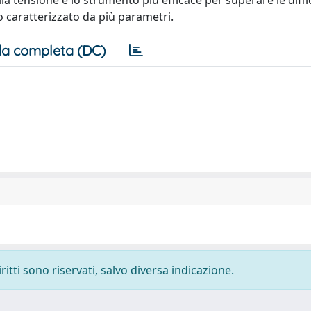
ella tensione è lo strumento più efficace per superare le diffi
 caratterizzato da più parametri.
a completa (DC)
ritti sono riservati, salvo diversa indicazione.