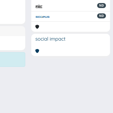
ND
ND
social impact