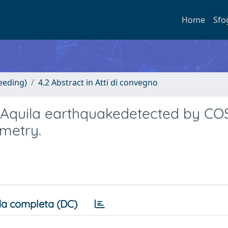
Home
Sfo
eeding)
4.2 Abstract in Atti di convegno
 L’Aquila earthquakedetected by C
ometry.
a completa (DC)