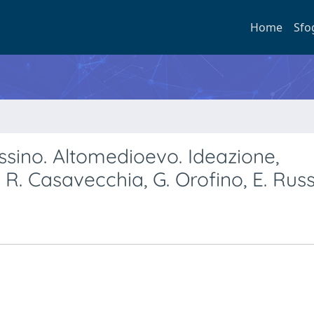
Home
Sfo
ssino. Altomedioevo. Ideazione,
, R. Casavecchia, G. Orofino, E. Rus