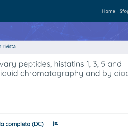
Home
Sfo
n rivista
ry peptides, histatins 1, 3, 5 and
 liquid chromatography and by dio
a completa (DC)