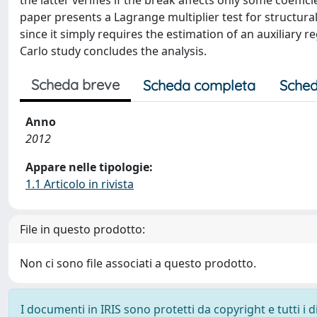
the latter verifies if the break affects only some coeffic
paper presents a Lagrange multiplier test for structura
since it simply requires the estimation of an auxiliary 
Carlo study concludes the analysis.
Scheda breve
Scheda completa
Sched
Anno
2012
Appare nelle tipologie:
1.1 Articolo in rivista
File in questo prodotto:
Non ci sono file associati a questo prodotto.
I documenti in IRIS sono protetti da copyright e tutti i di