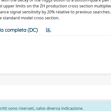
nt with the decay of the Higgs boson to a bottom-quark pair
el upper limits on the ZH production cross section multiplie
ce signal sensitivity by 20% relative to previous searches.
he standard model cross section.
a completa (DC)
ritti sono riservati, salvo diversa indicazione.