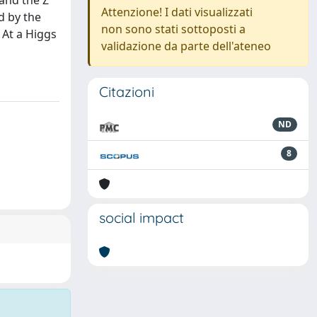
 and the Z
Attenzione! I dati visualizzati
d by the
non sono stati sottoposti a
 At a Higgs
validazione da parte dell'ateneo
Citazioni
ND
8
social impact