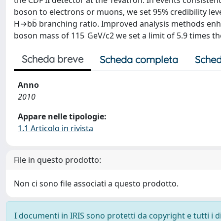
the CDF II detector at the Tevatron. In events consiste
boson to electrons or muons, we set 95% credibility lev
H→bb̅ branching ratio. Improved analysis methods enhan
boson mass of 115 GeV/c2 we set a limit of 5.9 times t
Scheda breve
Scheda completa
Sched
Anno
2010
Appare nelle tipologie:
1.1 Articolo in rivista
File in questo prodotto:
Non ci sono file associati a questo prodotto.
I documenti in IRIS sono protetti da copyright e tutti i di