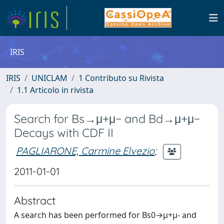
IRIS
IRIS
UNICLAM
1 Contributo su Rivista
1.1 Articolo in rivista
Search for Bs→μ+μ− and Bd→μ+μ−
Decays with CDF II
PAGLIARONE, Carmine Elvezio
;
2011-01-01
Abstract
A search has been performed for Bs0→μ+μ- and