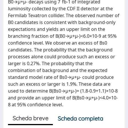
B0→μ+μ- decays using 7 fb-1 of integrated
luminosity collected by the CDF II detector at the
Fermilab Tevatron collider. The observed number of
B0 candidates is consistent with background-only
expectations and yields an upper limit on the
branching fraction of B(B0→μ+μ-)<6.0×10-9 at 95%
confidence level. We observe an excess of Bs0
candidates. The probability that the background
processes alone could produce such an excess or
larger is 0.27%. The probability that the
combination of background and the expected
standard model rate of Bs0→μ+μ- could produce
such an excess or larger is 1.9%. These data are
used to determine B(Bs0→μ+μ-)= (1.8-0.9+1.1)×10-8
and provide an upper limit of B(Bs0→μ+μ-)<4.0×10-
8 at 95% confidence level.
Scheda breve
Scheda completa